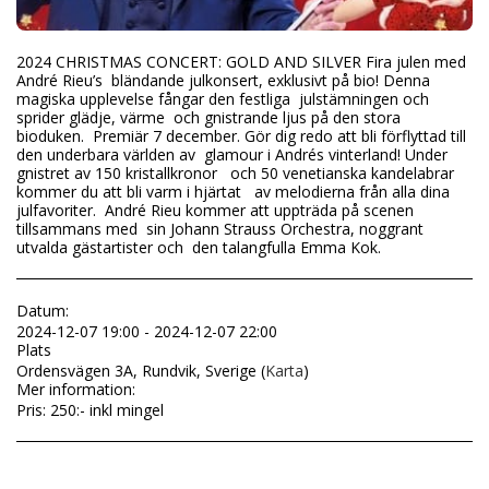
2024 CHRISTMAS CONCERT: GOLD AND SILVER Fira julen med
André Rieu’s bländande julkonsert, exklusivt på bio! Denna
magiska upplevelse fångar den festliga julstämningen och
sprider glädje, värme och gnistrande ljus på den stora
bioduken. Premiär 7 december. Gör dig redo att bli förflyttad till
den underbara världen av glamour i Andrés vinterland! Under
gnistret av 150 kristallkronor och 50 venetianska kandelabrar
kommer du att bli varm i hjärtat av melodierna från alla dina
julfavoriter. André Rieu kommer att uppträda på scenen
tillsammans med sin Johann Strauss Orchestra, noggrant
utvalda gästartister och den talangfulla Emma Kok.
Datum:
2024-12-07 19:00 - 2024-12-07 22:00
Plats
Ordensvägen 3A, Rundvik, Sverige (
Karta
)
Mer information:
Pris: 250:- inkl mingel