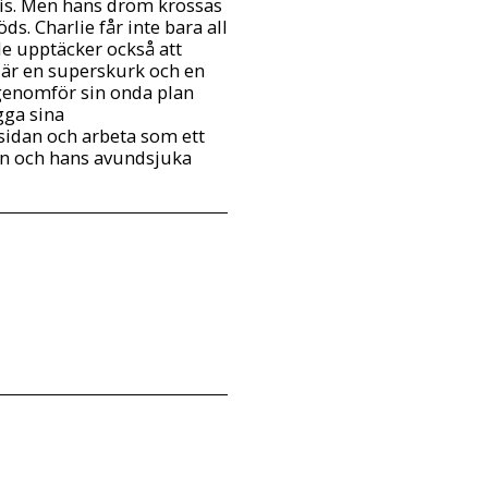
is. Men hans dröm krossas
öds. Charlie får inte bara all
e upptäcker också att
När en superskurk och en
genomför sin onda plan
gga sina
sidan och arbeta som ett
rn och hans avundsjuka