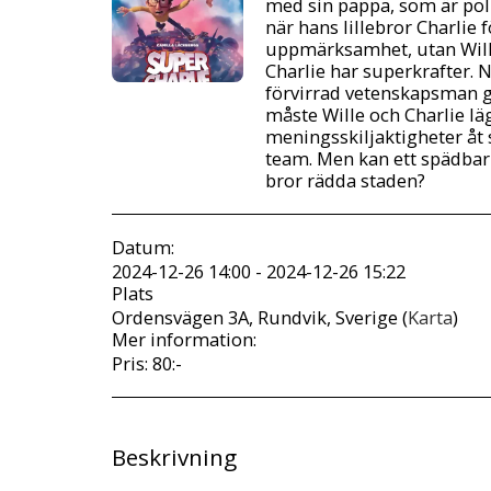
med sin pappa, som är pol
när hans lillebror Charlie f
uppmärksamhet, utan Will
Charlie har superkrafter. 
förvirrad vetenskapsman 
måste Wille och Charlie lä
meningsskiljaktigheter åt 
team. Men kan ett spädba
bror rädda staden?
Datum:
2024-12-26 14:00 - 2024-12-26 15:22
Plats
Ordensvägen 3A, Rundvik, Sverige (
Karta
)
Mer information:
Pris: 80:-
Beskrivning